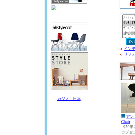
イン
リフ
カジノ 日本
アン
Chair
1959
コブセ