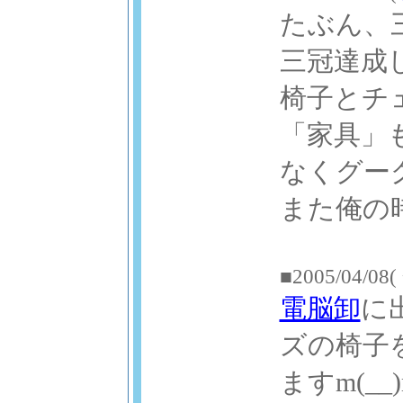
たぶん、
三冠達成
椅子とチ
「家具」
なくグー
また俺の時
■2005/04/08(
電脳卸
に
ズの椅子
ますm(_