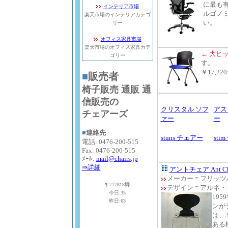
に最も
インテリア市場
ルゴノ
楽天市場のインテリアカテゴ
い。
リー
オフィス家具市場
楽天市場のオフィス家具カテ
← 大ヒッ
ゴリー
す。
￥17,22
■
販売者
椅子
販売 通販 通
信販売の
クリスタル ソフ
アス
チェアーズ
ァー
ー
■
連絡先
stuns チェアー
sti
電話: 0476-200-515
Fax: 0476-200-515
ﾒｰﾙ:
mail@chairs.jp
⇒詳細
アントチェア Ant Ch
メーカー = フリッ
¶
777818脚
デザイン = アルネ
今日:35
19
昨日:63
ンが
は、
ある