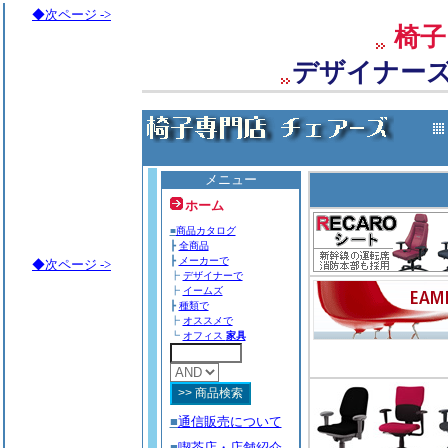
◆次ページ ->
椅子
デザイナー
メニュー
ホーム
■
商品カタログ
┣
全商品
┣
メーカーで
◆次ページ ->
┣
デザイナーで
┣
イームズ
┣
種類で
┣
オススメで
┗
オフィス
家具
■
通信販売について
■
喫茶店・店舗紹介