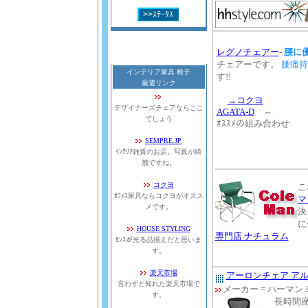
レグノチェアー
-
腰に
チェアーです。
腰痛持
インテリア家具 椅子
す!!
厳選リンク
→コクヨ
デザイナーズチェアならここ
AGATA-D
⇔
でしょう
ｵｽｽﾒの組み合わせ
SEMPRE.JP
ｲﾝﾃﾘｱ雑貨のお店。写真が綺
麗ですね。
コクヨ
こ
ｵﾌｨｽ家具ならコクヨがオスス
マ
メです。
決
に
HOUSE STYLING
専門店 ナチュラム
ｾﾝｽが光る品揃えだと思いま
す。
楽天市場
アーロンチェア ア
言わずと知れた楽天市場で
メーカー = ハーマン
す。
長時間