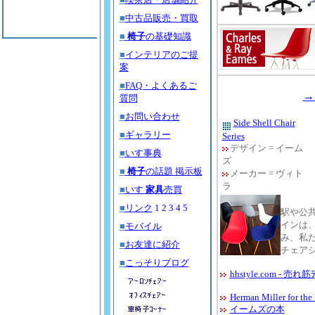
■
中古品販売・買取
■
椅子
の基礎知識
■
インテリアのご提
案
■
FAQ・よくあるご
→
質問
■
お問い合わせ
Side Shell Chair
■
ギャラリー
Series
デザイン = イーム
■
いす事典
ズ
■
椅子
の話題 掲示板
メーカー = ヴィト
ラ
■
いす
家具
売買
■
リンク
1
2
3
4
5
駅や公
インは
■
モバイル
み、私
■
お友達に紹介
チェア
■
こっそりブログ
hhstyle.com - 売れ筋
Herman Miller for th
イームズの本