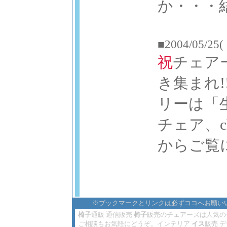
か・・・
■2004/05/25(
祝
チェアー
き集まれ!
リーは「
チェア、
からご覧
※ブックマークとリンクは必ずココへお願い
椅子
通販 通信販売
椅子
販売のチェアーズは人気の
ご相談もお気軽にどうぞ。インテリア
イス
販売 